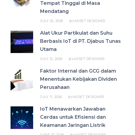
Tempat Tinggal di Masa
Mendatang
JULY 25, 2026
ASSET DESIGNER
BY
Alat Ukur Partikulat dan Suhu
Berbasis IoT di PT. Djabus Tunas
Utama
JULY 12, 2026
ASSET DESIGNER
BY
Faktor Internal dan GCG dalam
Menentukan Kebijakan Dividen
Perusahaan
JULY 11, 2026
ASSET DESIGNER
BY
IoT Menawarkan Jawaban
Cerdas untuk Efisiensi dan
Keamanan Jaringan Listrik
JUNE 27, 2026
ASSET DESIGNER
BY